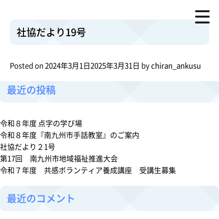
社協だより19号
月:
2024年3月
資料 ：
社協だより19号.pdf
o
Posted in
社協だより
Leave a Comment
社協だより19号
n
検索
社
検索
協
Posted on
2024年3月1日
2025年3月31日
by
chiran_ankusu
だ
よ
最近の投稿
り
1
9
令和８年度 点字の学び場
号
令和８年度『南九州市手話教室』のご案内
社協だより２1号
第17回 南九州市地域福祉推進大会
令和７年度 共感ボランティア養成講座 受講生募集
最近のコメント