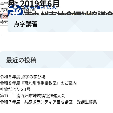
月:
2019年6月
点字講習
資料 ：
点字講習.pdf
o
Posted in
各種募集
Leave a Comment
n
検索
点字講習
点
字
講
習
最近の投稿
令和８年度 点字の学び場
令和８年度『南九州市手話教室』のご案内
社協だより２1号
第17回 南九州市地域福祉推進大会
令和７年度 共感ボランティア養成講座 受講生募集