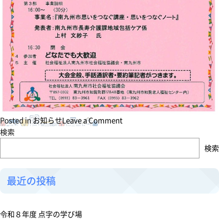
o
Posted in
お知らせ
Leave a Comment
n
検索
第
検索
１
１
回
最近の投稿
南
九
州
令和８年度 点字の学び場