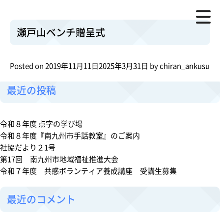
瀬戸山ベンチ贈呈式
月:
2019年11月
資料 ：
瀬戸山ベンチ贈呈式.pdf
o
Posted in
お知らせ
Leave a Comment
瀬戸山ベンチ贈呈式
n
検索
瀬
検索
戸
Posted on
2019年11月11日
2025年3月31日
by
chiran_ankusu
山
ベ
最近の投稿
ン
チ
贈
令和８年度 点字の学び場
呈
令和８年度『南九州市手話教室』のご案内
式
社協だより２1号
第17回 南九州市地域福祉推進大会
令和７年度 共感ボランティア養成講座 受講生募集
最近のコメント