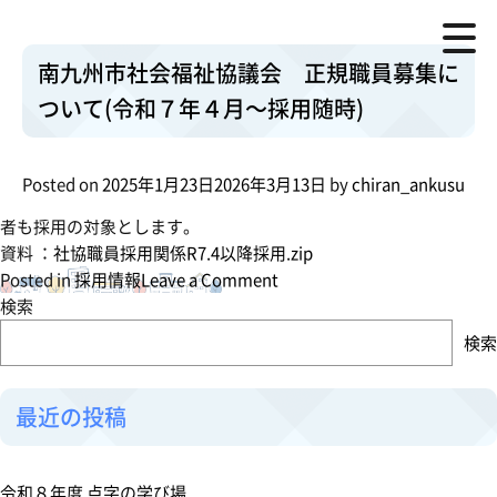
★ 職種及び採用予定人員
月:
2025年1月
① 社会福祉士１名(社会福祉士受験資格者も可)
南九州市社会福祉協議会 正規職員募集に
社会福祉関連・地域福祉事業の企画、調査
ついて(令和７年４月～採用随時)
受託事業・ボランティア・市民活動の推進
★ 採用予定日
令和7年4月～随時
Posted on
2025年1月23日
2026年3月13日
by
chiran_ankusu
★ 社会福祉士受験資格者については次年度以降に取得を目指す
者も採用の対象とします。
資料 ：
社協職員採用関係R7.4以降採用.zip
o
Posted in
採用情報
Leave a Comment
n
検索
南
検索
九
州
市
最近の投稿
社
会
福
令和８年度 点字の学び場