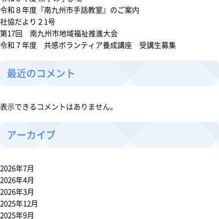
祉
令和８年度『南九州市手話教室』のご案内
協
社協だより２1号
議
第17回 南九州市地域福祉推進大会
会
令和７年度 共感ボランティア養成講座 受講生募集
正
規
最近のコメント
職
員
募
表示できるコメントはありません。
集
に
アーカイブ
つ
い
て
2026年7月
(令
2026年4月
和
2026年3月
７
2025年12月
年
2025年9月