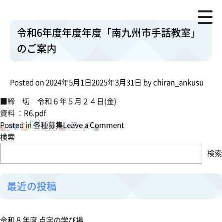
■内 容 手話奉仕員 入門 ２０名
月:
2024年5月
手話奉仕員 基礎 １５名
■期 日 令和６年６月５日～令和７年１月１５日(各水曜日)
令和6年度年度年度「南九州市手話教室」
■時 間 毎週水曜日 １９時～２１時(２時間程度)
のご案内
■会 場 南九州市知覧老人福祉センター
■受講料 ５００円 テキスト代(別紙)
※開校日に徴収
Posted on
2024年5月1日
2025年3月31日
by
chiran_ankusu
■申 込 持参.FAX.Eメール
■締 切 令和６年５月２４日(金)
資料 ：
R6.pdf
o
Posted in
各種募集
Leave a Comment
n
検索
令
検索
和
6
年
最近の投稿
度
年
度
令和８年度 点字の学び場