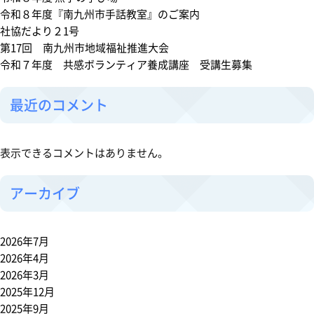
年
令和８年度『南九州市手話教室』のご案内
度
社協だより２1号
「南
第17回 南九州市地域福祉推進大会
九
令和７年度 共感ボランティア養成講座 受講生募集
州
市
最近のコメント
手
話
教
表示できるコメントはありません。
室」
の
アーカイブ
ご
案
内
2026年7月
2026年4月
2026年3月
2025年12月
2025年9月