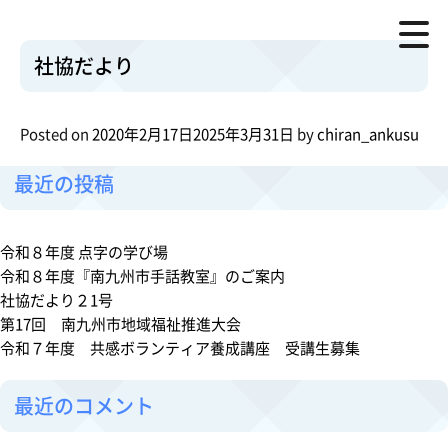
社協だより
月:
2020年2月
資料 ：
社協だより.pdf
o
Posted in
社協だより
Leave a Comment
社協だより
n
検索
社
検索
協
Posted on
2020年2月17日
2025年3月31日
by
chiran_ankusu
だ
よ
最近の投稿
り
令和８年度 点字の学び場
令和８年度『南九州市手話教室』のご案内
社協だより２1号
第17回 南九州市地域福祉推進大会
令和７年度 共感ボランティア養成講座 受講生募集
最近のコメント