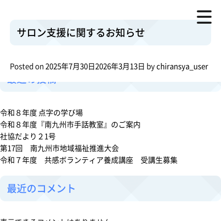
doc10350020250730163515
ダウンロード
カテゴリー:
イベント
o
Posted in
イベント
,
お知らせ
Leave a Comment
n
検索
サロン支援に関するお知らせ
サ
検索
ロ
ン
Posted on
2025年7月30日
2026年3月13日
by
chiransya_user
支
最近の投稿
援
に
関
令和８年度 点字の学び場
す
令和８年度『南九州市手話教室』のご案内
る
社協だより２1号
お
第17回 南九州市地域福祉推進大会
知
令和７年度 共感ボランティア養成講座 受講生募集
ら
せ
最近のコメント