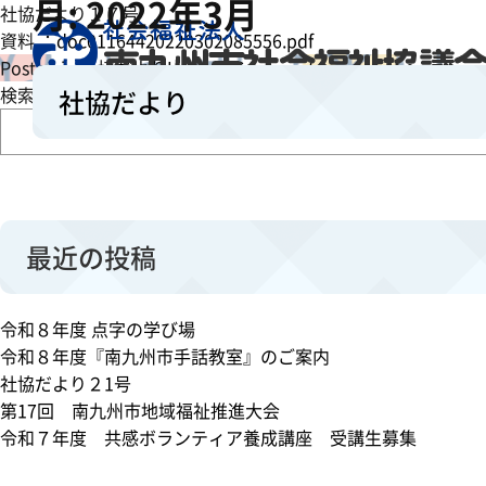
月:
2022年3月
社協だより１７号
資料 ：
doc01164420220302085556.pdf
o
Posted in
社協だより
Leave a Comment
n
検索
社協だより
社
協
だ
よ
り
最近の投稿
令和８年度 点字の学び場
令和８年度『南九州市手話教室』のご案内
社協だより２1号
第17回 南九州市地域福祉推進大会
令和７年度 共感ボランティア養成講座 受講生募集