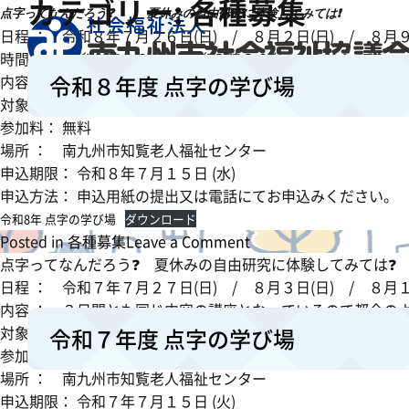
カテゴリー:
各種募集
点字ってなんだろう❓
夏休みの自由研究に体験してみては❗
日程 ： 令和８年７月２６日(日) / ８月２日(日) / ８
時間 ： 午後１時３０分 ～午後３時３０分
令和８年度 点字の学び場
内容 ： ３日間とも同じ内容の講座となっているので都合の
対象 ： 小学生及び保護者 ( 低学年の申し込みは同伴でお願い
参加料： 無料
場所 ： 南九州市知覧老人福祉センター
申込期限： 令和８年７月１５日 (水)
申込方法： 申込用紙の提出又は電話にてお申込みください。
令和8年 点字の学び場
ダウンロード
o
Posted in
各種募集
Leave a Comment
n
点字ってなんだろう❓ 夏休みの自由研究に体験してみては❓
令
日程 ： 令和７年７月２７日(日) / ８月３日(日) / ８
和
内容 ： ３日間とも同じ内容の講座となっているので都合の
８
対象 ： 小学生及び保護者 ( 低学年の申し込みは同伴でお願い
令和７年度 点字の学び場
年
参加料： 無料
度
場所 ： 南九州市知覧老人福祉センター
点
申込期限： 令和７年７月１５日 (火)