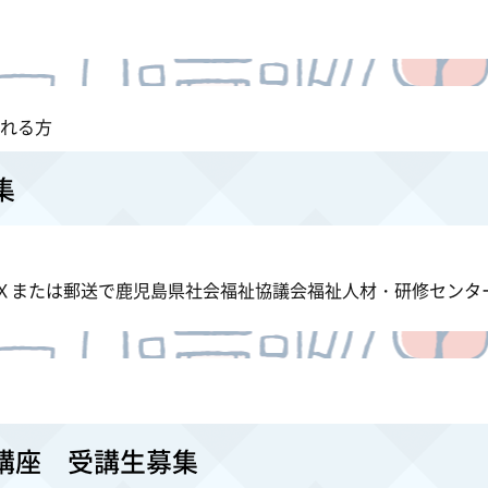
したいと思われる方
５～１７：００
集
にＦＡＸまたは郵送で鹿児島県社会福祉協議会福祉人材・研
講座 受講生募集