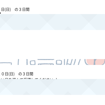
月９日(日) の３日間
組織概要
事業紹介
事
よい日を選んで受講してください ♪
します )
月１０日(日) の３日間
よい日を選んで受講してください ♪
します )