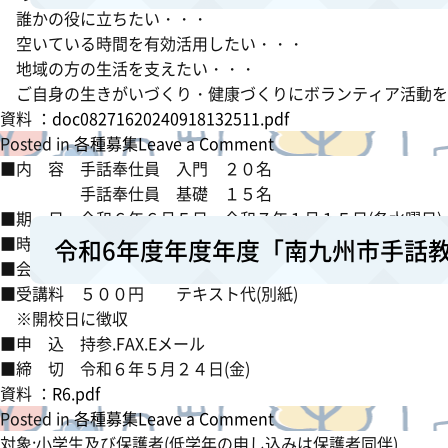
介
誰かの役に立ちたい・・・
護
空いている時間を有効活用したい・・・
の
地域の方の生活を支えたい・・・
入
ご自身の生きがいづくり・健康づくりにボランティア活動を
門
資料 ：
doc08271620240918132511.pdf
的
o
Posted in
各種募集
Leave a Comment
研
n
■内 容 手話奉仕員 入門 ２０名
修
令
手話奉仕員 基礎 １５名
受
和
■期 日 令和６年６月５日～令和７年１月１５日(各水曜日)
講
６
■時 間 毎週水曜日 １９時～２１時(２時間程度)
令和6年度年度年度「南九州市手話
者
年
■会 場 南九州市知覧老人福祉センター
募
度
■受講料 ５００円 テキスト代(別紙)
集
共
※開校日に徴収
感
■申 込 持参.FAX.Eメール
ボ
■締 切 令和６年５月２４日(金)
ラ
資料 ：
R6.pdf
ン
o
Posted in
各種募集
Leave a Comment
テ
n
対象:小学生及び保護者(低学年の申し込みは保護者同伴)