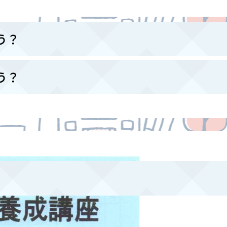
う？
う？