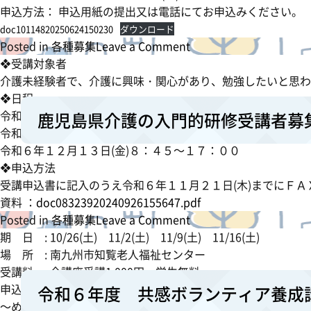
字
申込方法： 申込用紙の提出又は電話にてお申込みください。
の
doc10114820250624150230
ダウンロード
学
o
Posted in
各種募集
Leave a Comment
び
n
❖受講対象者
場
令
介護未経験者で、介護に興味・関心があり、勉強
和
❖日程
７
令和６年１２月 ５日(木)８：４
鹿児島県介護の入門的研修受講者募
年
令和６年１２月１２日(木)８：４５～１７：００
度
令和６年１２月１３日(金)８：４５～１７：００
点
❖申込方法
字
受講申込書に記入のうえ令和６年１１月２１日(木)まで
の
資料 ：
doc08323920240926155647.pdf
学
o
Posted in
各種募集
Leave a Comment
び
n
期 日 : 10/26(土) 11/2(土) 11/9(土) 11/16(土)
場
鹿
場 所 : 南九州市知覧老人福祉センター
児
受講料 : 全講座受講1,000円 学生無料
島
申込方法: 参加申込書(チラシ添付) ＦＡＸ可
令和６年度 共感ボランティア養成
県
～めざせ！地域の応援団～