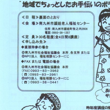
ご
う？
点
案
字
内
っ
て
な
ん
だ
ろ
う？