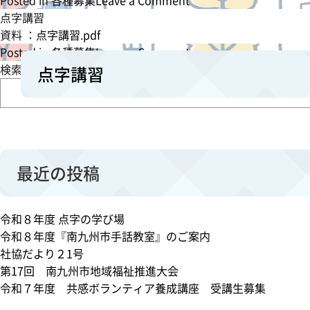
Posted in
各種募集
Leave a Comment
n
点字講習
共
資料 ：
点字講習.pdf
感
o
Posted in
各種募集
Leave a Comment
ボ
n
検索
点字講習
ラ
点
ン
字
テ
講
ィ
習
ア
最近の投稿
養
成
講
令和８年度 点字の学び場
座
令和８年度『南九州市手話教室』のご案内
社協だより２1号
第17回 南九州市地域福祉推進大会
令和７年度 共感ボランティア養成講座 受講生募集