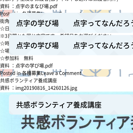
ィ
令
資料 ：
点字のまなび場.pdf
ア
和
o
Posted in
各種募集
Leave a Comment
養
6
n
街角や生活用品の中でよく見かける点字を学んでみませんか?
点字の学び場 点字ってなんだろ
成
年
点
☆日程 令和4年7月24日(日) 7月31日(日) 8月7日(日)
講
度
字
※3日間とも同じ内容です。希望日をお選びください。
座
年
の
☆時間13時30分～15時30分
点字の学び場 点字ってなんだろ
受
度
学
☆場所南九州市知覧老人福祉センター
講
年
び
☆参加料 無料
生
度
場
資料 ：
点字の学び場.pdf
募
「南
o
Posted in
各種募集
Leave a Comment
集
九
点
n
共感ボランティア養成講座
州
字
点
資料 ：
img20190816_14260126.jpg
市
っ
字
手
て
の
共感ボランティア養成講座
話
な
学
教
ん
び
室」
だ
場
の
ろ